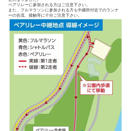
ペアリレーに参加される方はご注意下さい。
また、フルマラソンに参加される方も中継所付近でのランナ
副賞・特別賞・参加賞
ーの合流、接触等に十分ご注意下さい。
大会データ
エントリー
コース&アクセス
コース（給水、関門等）
アクセス
Q&A | お問い合わせ
Q&A
お問い合わせ