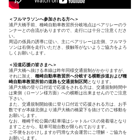
＜フルマラソンへ参加される方へ＞
浦戸大橋手前、種崎自動車教習所分岐地点はペアリレーのラ
ンナーとの合流がありますので、走行には十分ご注意くださ
い。
周辺の係員の誘導に従い、主にペアリレーは左側、フルマラ
ソンは右側を走行いただき、接触等がないようご協力をよろ
しくお願いします。
＜沿道応援の皆さまへ＞
浦戸大橋へ抜ける本線は昨年同様交通規制がかかりますが、
それに加え、
種崎自動車教習所へ分岐する横断歩道および種
崎自動車教習所前の道路も交通規制区間
となります。
浦戸大橋の登り口付近で応援をされる方は、交通規制時間中
は東側（ローソン様方面）への横断は出来ませんのでご注意
下さい。
また、交通規制開始後に登り口付近で応援される方は、お手
数ですが本線北側より浦戸大橋の橋梁下を抜けてのご移動を
お願いします。
なお、種崎千松公園の駐車場はシャトルバスの発着場となり
ますことから、駐車可能台数が限られております。
ご不便をおかけしますが円滑な大会運営にご理解・ご協力を
お願いします。