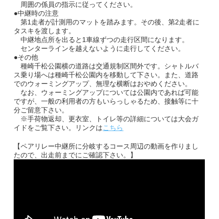
周囲の係員の指示に従ってください。
●中継時の注意
第1走者が計測用のマットを踏みます。その後、第2走者に
タスキを渡します。
中継地点所を出ると1車線ずつの走行区間になります。
センターラインを越えないように走行してください。
●その他
種崎千松公園横の道路は交通規制区間外です。シャトルバ
ス乗り場へは種崎千松公園内を移動して下さい。また、道路
でのウォーミングアップ、無理な横断はおやめください。
なお、ウォーミングアップについては公園内であれば可能
ですが、一般の利用者の方もいらっしゃるため、接触等に十
分ご留意下さい。
※手荷物返却、更衣室、トイレ等の詳細については大会ガ
イドをご覧下さい。リンクは
こちら
【ペアリレー中継所に分岐するコース周辺の動画を作りまし
たので、出走前までにご確認下さい。】