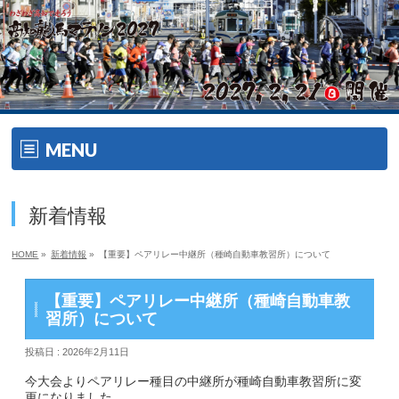
MENU
ホーム
新着情報
開催要項
HOME
»
新着情報
»
【重要】ペアリレー中継所（種崎自動車教習所）について
大会の特徴
【重要】ペアリレー中継所（種崎自動車教
大会の特徴
習所）について
投稿日 : 2026年2月11日
ゲスト・ゲストランナー
今大会よりペアリレー種目の中継所が種崎自動車教習所に変
エイドメニュー
更になりました。