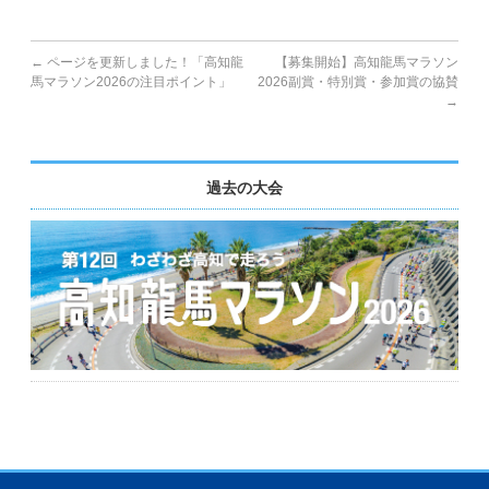
←
ページを更新しました！「高知龍
【募集開始】高知龍馬マラソン
馬マラソン2026の注目ポイント」
2026副賞・特別賞・参加賞の協賛
→
過去の大会