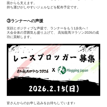
English
面からも支えます。
持ち運びがしやすいジェルなどを配布予定です。
③ランナーへの声援
笑顔とポジティブな声援で、ランナーをもう1歩先へ！
大会全体の雰囲気も盛り上げて、 高知龍馬マラソン2026の成
功に貢献します。
皆さんからのお申し込みをお待ちしています♪