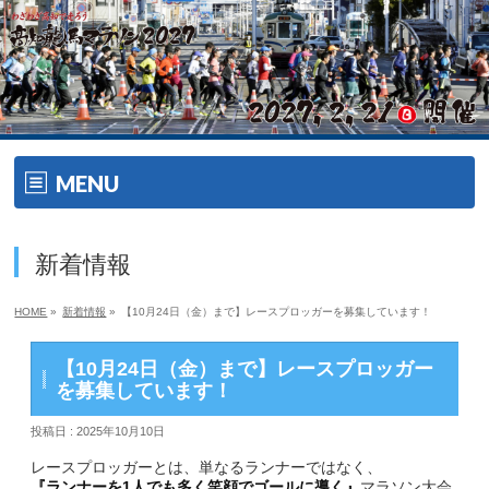
MENU
ホーム
新着情報
開催要項
HOME
»
新着情報
»
【10月24日（金）まで】レースプロッガーを募集しています！
大会の特徴
【10月24日（金）まで】レースプロッガー
大会の特徴
を募集しています！
投稿日 : 2025年10月10日
ゲスト・ゲストランナー
レースプロッガーとは、単なるランナーではなく、
エイドメニュー
『ランナーを1人でも多く笑顔でゴールに導く』
マラソン大会