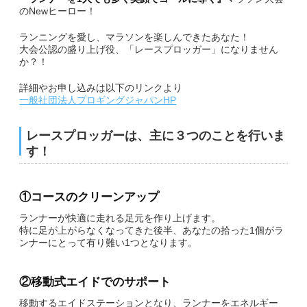
のNewヒーロー！
副賞・特別賞・参加賞
ランニングを愛し、マラソンを楽しんできたあなた！
大会公認の盛り上げ役、「レースプロッガー」になりません
大会データ
か？！
詳細やお申し込みは以下のリンクより
エントリー
一般社団法人プロギングジャパンHP
コース&アクセス
レースプロッガーは、主に３つのことを行いま
す！
コース（給水、関門等）
アクセス
①コースのクリーンアップ
ランナーが快適に走れる足元を作り上げます。
Q&A | お問い合わせ
特に足が上がらなくなってきた後半、あなたの拾った1個がラ
ンナーにとって有り難い1つとなります。
Q&A
②移動式エイドでのサポート
お問い合わせ
移動するエイドステーションとなり、ランナーをエネルギー