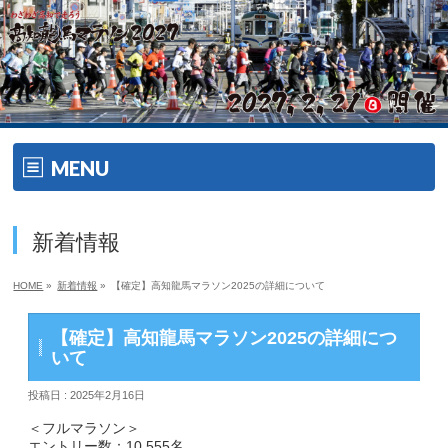
MENU
ホーム
新着情報
開催要項
HOME
»
新着情報
»
【確定】高知龍馬マラソン2025の詳細について
大会の特徴
【確定】高知龍馬マラソン2025の詳細につ
大会の特徴
いて
投稿日 : 2025年2月16日
ゲスト・ゲストランナー
＜フルマラソン＞
エイドメニュー
エントリー数：10,555名