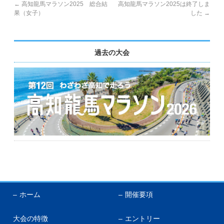
English
←
高知龍馬マラソン2025 総合結
高知龍馬マラソン2025は終了しま
果（女子）
した
→
過去の大会
ホーム
開催要項
大会の特徴
エントリー