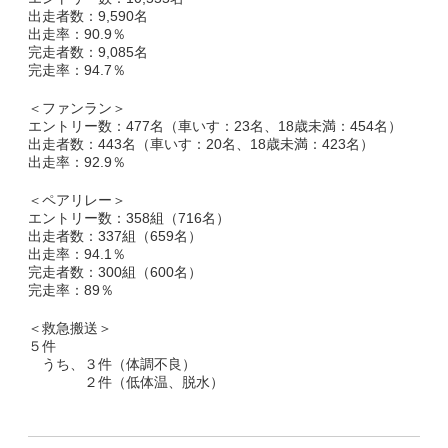
出走者数：9,590名
出走率：90.9％
副賞・特別賞・参加賞
完走者数：9,085名
完走率：94.7％
大会データ
＜ファンラン＞
エントリー数：477名（車いす：23名、18歳未満：454名）
エントリー
出走者数：443名（車いす：20名、18歳未満：423名）
出走率：92.9％
コース&アクセス
＜ペアリレー＞
エントリー数：358組（716名）
コース（給水、関門等）
出走者数：337組（659名）
出走率：94.1％
完走者数：300組（600名）
アクセス
完走率：89％
Q&A | お問い合わせ
＜救急搬送＞
５件
うち、３件（体調不良）
Q&A
２件（低体温、脱水）
お問い合わせ