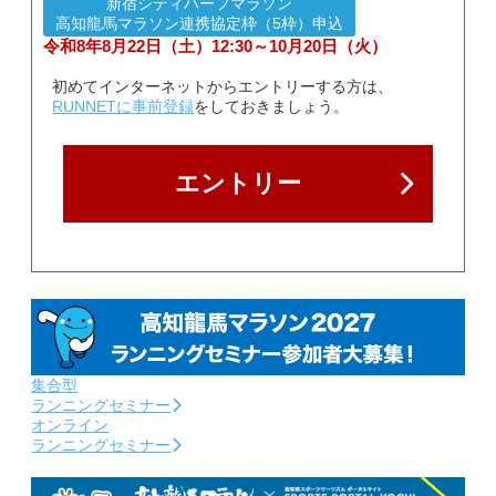
新宿シティハーフマラソン
ゲスト・ゲストランナー
高知龍馬マラソン連携協定枠（5枠）申込
令和8年8月22日（土）12:30～10月20日（火）
エイドメニュー
初めてインターネットからエントリーする方は、
RUNNETに事前登録
をしておきましょう。
副賞・特別賞・参加賞
大会データ
エントリー
エントリー
コース&アクセス
コース（給水、関門等）
アクセス
集合型
ランニングセミナー
Q&A | お問い合わせ
オンライン
ランニングセミナー
Q&A