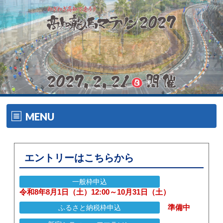
MENU
ホーム
エントリーはこちらから
開催要項
一般枠申込
大会の特徴
令和8年8月1日（土）12:00～10月31日（土）
準備中​
ふるさと納税枠申込
大会の特徴