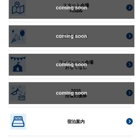
スタート会場
周辺図
前日イベント
フィニッシュ会場
おもてなし
2026
沿道応援隊
宿泊案内